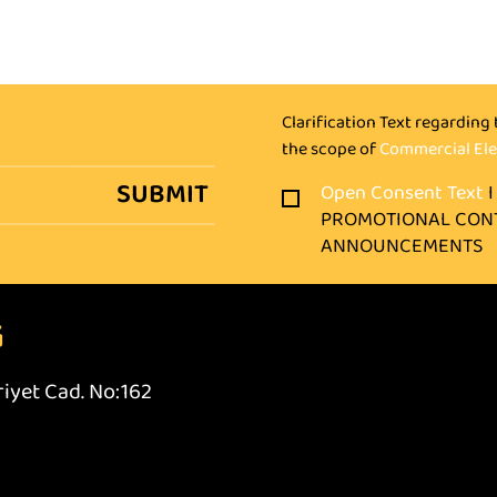
Clarification Text regarding
the scope of
Commercial Ele
Open Consent Text
PROMOTIONAL CON
ANNOUNCEMENTS
G
riyet Cad. No:162