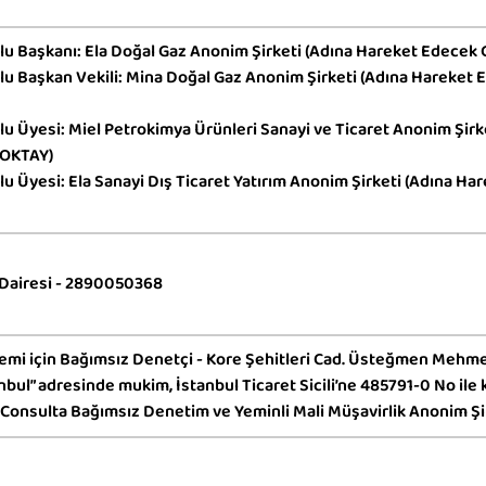
u Başkanı: Ela Doğal Gaz Anonim Şirketi (Adına Hareket Edecek 
u Başkan Vekili: Mina Doğal Gaz Anonim Şirketi (Adına Hareket 
u Üyesi: Miel Petrokimya Ürünleri Sanayi ve Ticaret Anonim Şir
n OKTAY)
u Üyesi: Ela Sanayi Dış Ticaret Yatırım Anonim Şirketi (Adına Ha
 Dairesi - 2890050368
mi için Bağımsız Denetçi - Kore Şehitleri Cad. Üsteğmen Mehme
nbul” adresinde mukim, İstanbul Ticaret Sicili’ne 485791-0 No ile
Consulta Bağımsız Denetim ve Yeminli Mali Müşavirlik Anonim Şi