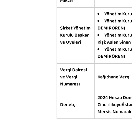
Miktarı
Yönetim Kurul
Yönetim Kurul
Şirket Yönetim
DEMİRÖREN)
Kurulu Başkan
Yönetim Kurul
ve Üyeleri
Kişi: Aslan Sina
Yönetim Kurul
DEMİRÖREN)
Vergi Dairesi
ve Vergi
Kağıthane Vergi
Numarası
2024 Hesap Döne
Denetçi
Zincirlikuyu/İsta
Mersis Numaralı 