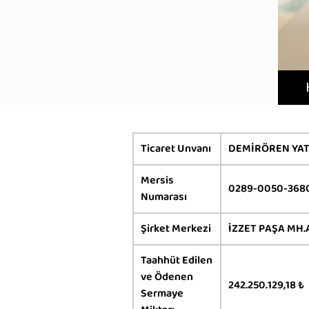
Ticaret Unvanı
DEMİRÖREN YAT
Mersis
0289-0050-368
Numarası
Şirket Merkezi
İZZET PAŞA MH.
Taahhüt Edilen
ve Ödenen
242.250.129,18 ₺
Sermaye