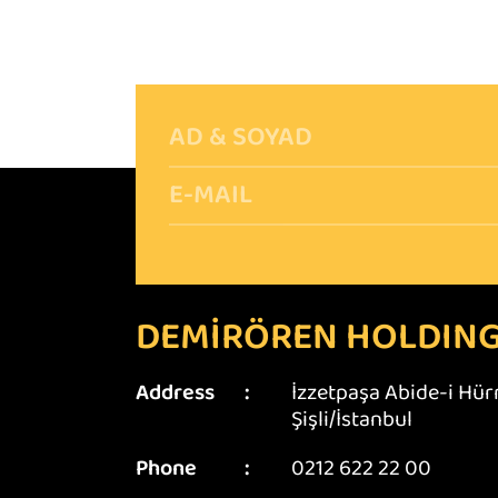
DEMİRÖREN HOLDIN
Address
:
İzzetpaşa Abide-i Hür
Şişli/İstanbul
Phone
:
0212 622 22 00