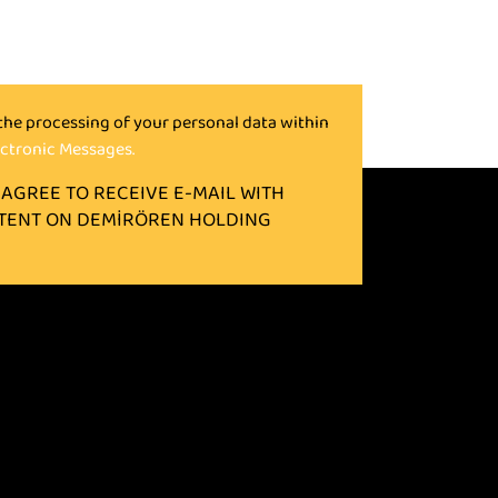
 the processing of your personal data within
ctronic Messages.
I AGREE TO RECEIVE E-MAIL WITH
TENT ON DEMİRÖREN HOLDING